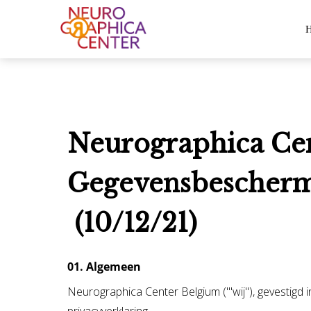
Neurographica Cen
Gegevensbeschermi
(10/12/21)
01. Algemeen
Neurographica Center Belgium ('''wij''), gevestig