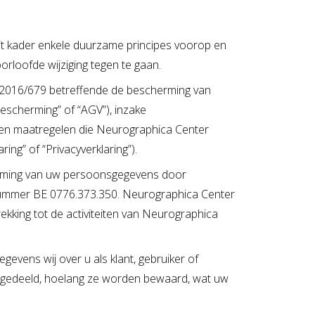
dit kader enkele duurzame principes voorop en
loofde wijziging tegen te gaan.
g 2016/679 betreffende de bescherming van
scherming” of “AGV”), inzake
 en maatregelen die Neurographica Center
ng” of “Privacyverklaring”).
herming van uw persoonsgegevens door
snummer BE 0776.373.350. Neurographica Center
king tot de activiteiten van Neurographica
vens wij over u als klant, gebruiker of
 gedeeld, hoelang ze worden bewaard, wat uw