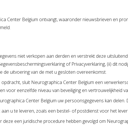
ica Center Belgium ontvangt, waaronder nieuwsbrieven en prom
rmeld.
ens niet verkopen aan derden en verstrekt deze uitsluitend ind
Gegevensbeschermingsverklaring of Privacyverklaring, (ii) dit nod
evolge de uitvoering van de met u gesloten overeenkomst.
 opdracht, sluit Neurographica Center Belgium een verwerkers
 voor eenzelfde niveau van beveiliging en vertrouwelijkheid 
urographica Center Belgium uw persoonsgegevens kan delen. Di
aan u te leveren, zoals een bestel- of postdienst voor het leve
deze een juridische procedure hebben gevolgd om Neurograph