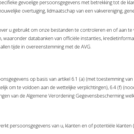
ecifieke gevoelige persoonsgegevens met betrekking tot de klant
schouwelijke overtuiging, lidmaatschap van een vakvereniging, g
 u gebruikt om onze bestanden te controleren en of aan te vulle
, waaronder databanken van officiële instanties, kredietinform
allen tijde in overeenstemming met de AVG.
sgegevens op basis van artikel 6.1 (a) (met toestemming van d
ijk om te voldoen aan de wettelijke verplichtingen), 6.4 (f) (noo
lingen van de Algemene Verordening Gegevensbescherming welke
rkt persoonsgegevens van u, klanten en of potentiële klanten 