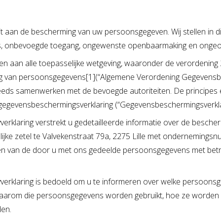
it aan de bescherming van uw persoonsgegeven. Wij stellen in 
s, onbevoegde toegang, ongewenste openbaarmaking en ongeoor
en aan alle toepasselijke wetgeving, waaronder de verordenin
ing van persoonsgegevens[1](“Algemene Verordening Gegevensbe
teeds samenwerken met de bevoegde autoriteiten. De principes
gegevensbeschermingsverklaring (“Gegevensbeschermingsverklari
erklaring verstrekt u gedetailleerde informatie over de besc
jke zetel te Valvekenstraat 79a, 2275 Lille met onderneming
en van de door u met ons gedeelde persoonsgegevens met betrek
rklaring is bedoeld om u te informeren over welke persoonsgege
 waarom die persoonsgegevens worden gebruikt, hoe ze worden
den.