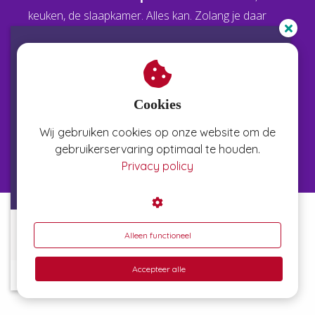
meest
comfortabele plaats
: de woonkamer, de
keuken, de slaapkamer. Alles kan. Zolang je daar
Ervaar in enkele minuten hoe
maar een
snelle toegang hebt tot het internet
.
Neurographica werkt
Je kijkt mee op een toestel naar keuze: internet-tv,
computer, laptop, tablet of mobiele telefoon. Zorg
Cookies
ook voor een
werkblad zodat je
tijdens de
Wij gebruiken cookies op onze website om de
webinar
kunt
tekenen
.
gebruikerservaring optimaal te houden.
Privacy policy
Alleen functioneel
Ik ontvang gratis video
Waarom is deze cursus?
Accepteer alle
Je gegevens zijn veilig bij ons