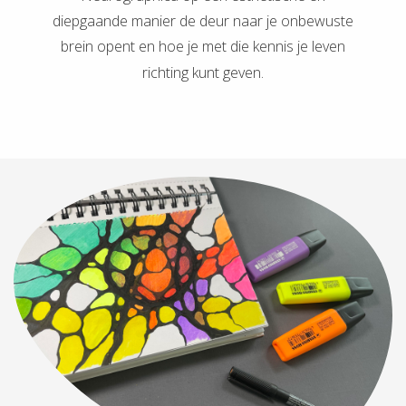
oekers te
diepgaande manier de deur naar je onbewuste
 op de
brein opent en hoe je met die kennis je leven
e. Hierdoor
richting kunt geven.
 website-
ren
nte
enties
gebaseerd
 gedrag
ze
er.
ren