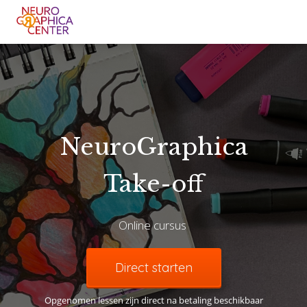
gen
 policy
NeuroGraphica
neel
Take-off
onele
 zijn
kelijk om
Online cursus
bsite te
ken. Ze
 gebruikt
Direct starten
uncties en
Opgenomen lessen zijn direct na betaling beschikbaar