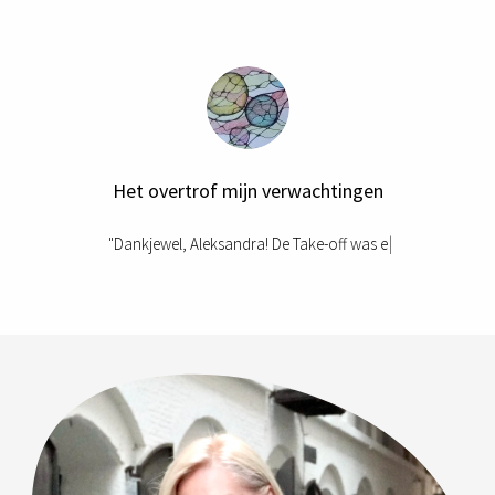
Het overtrof mijn verwachtingen
"
D
a
n
k
j
e
w
e
l
,
A
l
e
k
s
a
n
d
r
a
!
D
e
T
a
k
e
-
o
f
w
a
s
e
e
n
h
e
e
l
b
o
e
i
e
n
d
t
r
a
j
e
c
t
.
H
e
t
o