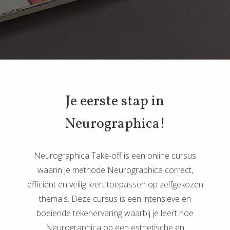
 deze
s kan de
 niet
oneren.
eken
ische
s worden
Je eerste stap in
kt om
em
Neurographica!
tie te
elen over
drag van
Neurographica Take-off is een online cursus
zoeker op
waarin je methode Neurographica correct,
site.
efficiënt en veilig leert toepassen op zelfgekozen
thema's. Deze cursus is een intensieve en
ng
boeiende tekenervaring waarbij je leert hoe
ingcookies
Neurographica op een esthetische en
 gebruikt