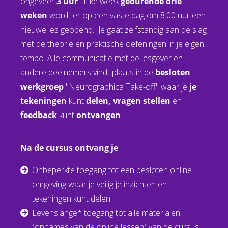
ongeveer
3 uur
. Elke week
gedurende drie
weken
wordt er op een vaste dag om 8:00 uur een
nieuwe les geopend. Je gaat zelfstandig aan de slag
met de theorie en praktische oefeningen in je eigen
tempo. Alle communicatie met de lesgever en
andere deelnemers vindt plaats in de
besloten
werkgroep
"Neurographica Take-off" waar je
je
tekeningen
kunt
delen, vragen stellen
en
feedback
kunt
ontvangen
.
Na de cursus ontvang je
Onbeperkte toegang tot een besloten online
omgeving waar je veilig je inzichten en
tekeningen kunt delen
Levenslange* toegang tot alle materialen
(opnames van de online lessen) van de cursus.